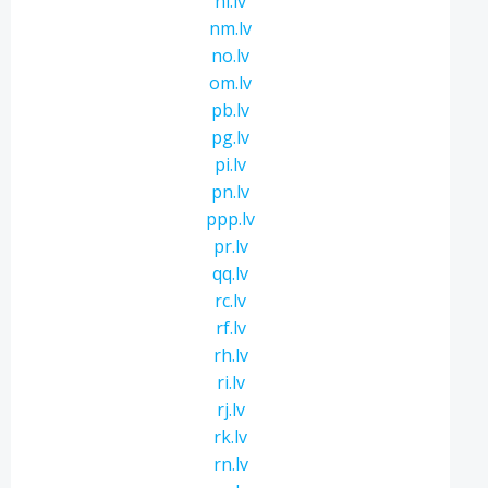
ni.lv
nm.lv
no.lv
om.lv
pb.lv
pg.lv
pi.lv
pn.lv
ppp.lv
pr.lv
qq.lv
rc.lv
rf.lv
rh.lv
ri.lv
rj.lv
rk.lv
rn.lv