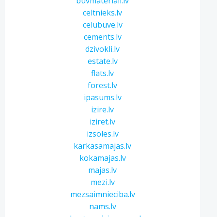
buvmateriali.lv
celtnieks.lv
celubuve.lv
cements.lv
dzivokli.lv
estate.lv
flats.lv
forest.lv
ipasums.lv
izire.lv
iziret.lv
izsoles.lv
karkasamajas.lv
kokamajas.lv
majas.lv
mezi.lv
mezsaimnieciba.lv
nams.lv