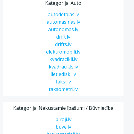
Kategorija: Auto
autodetalas.lv
automasinas.lv
autonomas.lv
drift.lv
drifts.lv
elektromobili.lv
kvadracikli.lv
kvadracikls.lv
lietiediski.lv
taksi.lv
taksometri.lv
Kategorija: Nekustamie īpašumi / Būvniecība
biroji.lv
buve.lv