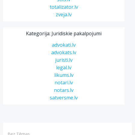
totalizator.lv
zveja.lv
Kategorija: Juridiskie pakalpojumi
advokati.lv
advokats.lv
juristi.lv
legal.lv
likums.lv
notari.lv
notars.lv
satversme.lv
Bez Tēmas