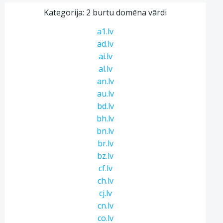
Kategorija: 2 burtu domēna vārdi
a1.lv
ad.lv
ai.lv
al.lv
an.lv
au.lv
bd.lv
bh.lv
bn.lv
br.lv
bz.lv
cf.lv
ch.lv
cj.lv
cn.lv
co.lv