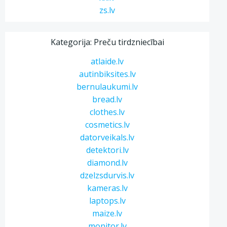
zs.lv
Kategorija: Preču tirdzniecībai
atlaide.lv
autinbiksites.lv
bernulaukumi.lv
bread.lv
clothes.lv
cosmetics.lv
datorveikals.lv
detektori.lv
diamond.lv
dzelzsdurvis.lv
kameras.lv
laptops.lv
maize.lv
monitor.lv