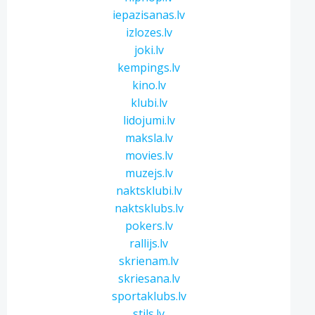
iepazisanas.lv
izlozes.lv
joki.lv
kempings.lv
kino.lv
klubi.lv
lidojumi.lv
maksla.lv
movies.lv
muzejs.lv
naktsklubi.lv
naktsklubs.lv
pokers.lv
rallijs.lv
skrienam.lv
skriesana.lv
sportaklubs.lv
stils.lv