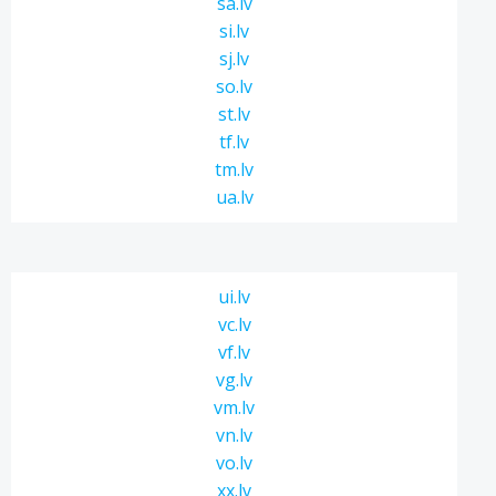
sa.lv
si.lv
sj.lv
so.lv
st.lv
tf.lv
tm.lv
ua.lv
ui.lv
vc.lv
vf.lv
vg.lv
vm.lv
vn.lv
vo.lv
xx.lv