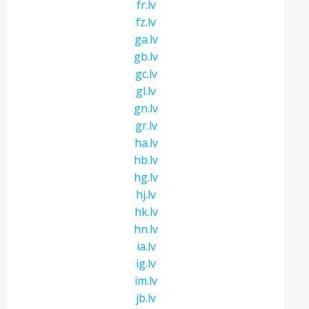
fr.lv
fz.lv
ga.lv
gb.lv
gc.lv
gl.lv
gn.lv
gr.lv
ha.lv
hb.lv
hg.lv
hj.lv
hk.lv
hn.lv
ia.lv
ig.lv
im.lv
jb.lv