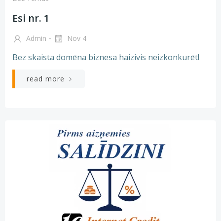
Esi nr. 1
-
Admin
Nov 4
Bez skaista domēna biznesa haizivis neizkonkurēt!
read more