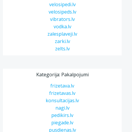
velosipedi.lv
velosipeds.lv
vibrators.lv
vodka.lv
zalesplaveji.lv
zarki.lv
zelts.lv
Kategorija: Pakalpojumi
frizetava.lv
frizetavas.lv
konsultacijas.lv
nagi.lv
pedikirs.lv
piegade.lv
pusdienas.lv