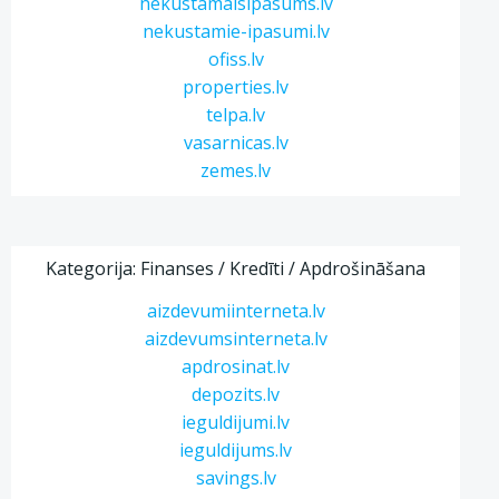
nekustamaisipasums.lv
nekustamie-ipasumi.lv
ofiss.lv
properties.lv
telpa.lv
vasarnicas.lv
zemes.lv
Kategorija: Finanses / Kredīti / Apdrošināšana
aizdevumiinterneta.lv
aizdevumsinterneta.lv
apdrosinat.lv
depozits.lv
ieguldijumi.lv
ieguldijums.lv
savings.lv