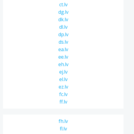
ct.lv
dg.lv
dk.lv
dl.lv
dp.lv
ds.lv
ea.lv
ee.lv
eh.lv
ej.lv
el.lv
ez.lv
fc.lv
ff.lv
fh.lv
fl.lv