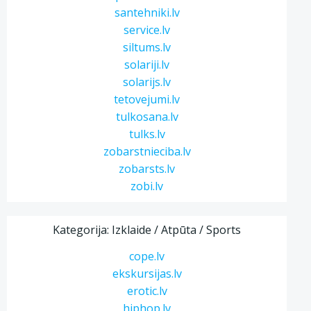
santehniki.lv
service.lv
siltums.lv
solariji.lv
solarijs.lv
tetovejumi.lv
tulkosana.lv
tulks.lv
zobarstnieciba.lv
zobarsts.lv
zobi.lv
Kategorija: Izklaide / Atpūta / Sports
cope.lv
ekskursijas.lv
erotic.lv
hiphop.lv