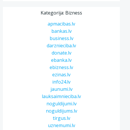
Kategorija: Bizness
apmacibas.lv
bankas.lv
business.lv
darznieciba.lv
donate.lv
ebanka.lv
ebizness.lv
ezinas.lv
info24.lv
jaunumi.lv
lauksaimnieciba.lv
noguldijumi.lv
noguldijums.lv
tirgus.lv
uznemumi.lv