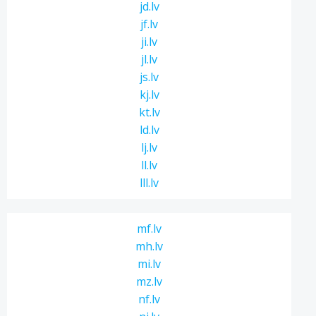
jd.lv
jf.lv
ji.lv
jl.lv
js.lv
kj.lv
kt.lv
ld.lv
lj.lv
ll.lv
lll.lv
mf.lv
mh.lv
mi.lv
mz.lv
nf.lv